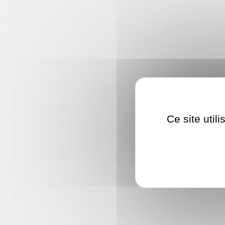
Ce site util