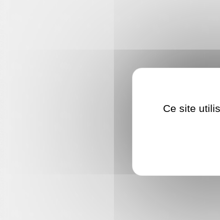
Ce site util